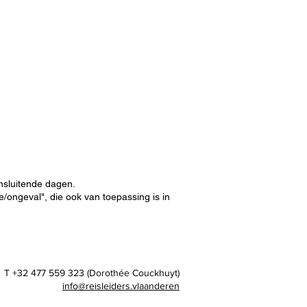
nsluitende dagen.
te/ongeval", die ook van toepassing is in
T +32 477 559 323 (Dorothée Couckhuyt)
info@reisleiders.vlaanderen