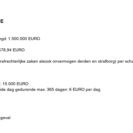
DE
mengd: 1.500.000 EURO
.478,94 EURO
 strafrechterlijke zaken alsook onvermogen derden en strafborg) per s
eit: 15.000 EURO
e 15de dag gedurende max. 365 dagen: 6 EURO per dag
ngeval