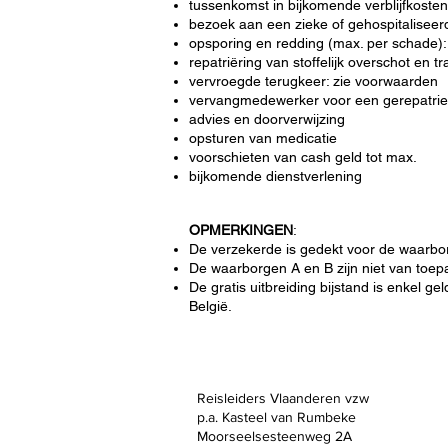
tussenkomst in bijkomende verblijfkosten
bezoek aan een zieke of gehospitaliseerd
opsporing en redding (max. per schade)
repatriëring van stoffelijk overschot en 
vervroegde terugkeer: zie voorwaarden
vervangmedewerker voor een gerepatri
advies en doorverwijzing
opsturen van medicatie
voorschieten van cash geld tot max.
bijkomende dienstverlening
OPMERKINGEN
:
De verzekerde is gedekt voor de waarbor
De waarborgen A en B zijn niet van toep
De gratis uitbreiding bijstand is enkel ge
België.
Reisleiders Vlaanderen vzw
p.a. Kasteel van Rumbeke
Moorseelsesteenweg 2A