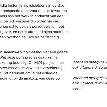
ig indien je als reisleider aan de slag
Meer info?
 je prospectie doet voor een uit te voeren
ers aan het werk in opdracht van een
Voor meer informat
ncipe ook verzekerd worden via die
contact opnemen m
enen dat je ook als personeelslid moet
> Rani Caluwé - T 0
ever, en dat is uiteraard bijna nooit het
> Wim Somers - T 0
geen overbodige luxe als zelfstandig
Noodnummer Induver
 in samenwerking met Induver een goede
 Wat deze polis precies dekt, kan je
Voor een meerprijs v
ekering bedraagt € 104,14 per jaar, maar
ook uitgebreid worde
n vzw kan via de vzw deze verzekering
r. Dat betekent dat je het volledige
Voor een meerprijs v
rugkrijgt bij de aankoop van deze op
ook uitgebreid worde
gezin.