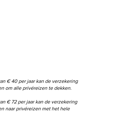
ie omtrent deze verzekering kan je
et:
3 241 06 22 -
rani.caluwe@induver.be
3 241 06 11 -
wim.somers@induver.be
: +32 (0)3 253 69 16.
an € 40 per jaar kan de verzekering
n om alle privéreizen te dekken.
an € 72 per jaar kan de verzekering
n naar privéreizen met het hele