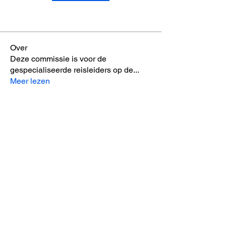
Over
Deze commissie is voor de
gespecialiseerde reisleiders op de
...
Meer lezen
Reisleiders Vlaanderen vzw
p.a. Kasteel van Rumbeke
Moorseelsesteenweg 2A
8800 Rumbeke (Roeselare)
Ondernemingsnummer: BE
0473.187.477
Gegevensbeleid
Cookiebeleid